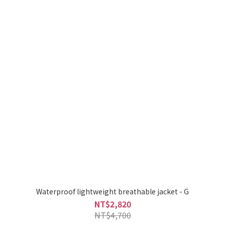
Waterproof lightweight breathable jacket - G
NT$2,820
NT$4,700