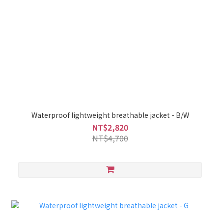
Waterproof lightweight breathable jacket - B/W
NT$2,820
NT$4,700