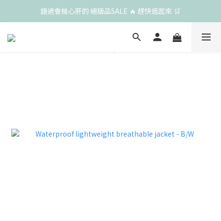
錯過會搥心肝的 絕版品SALE 🔥 趕快逛起來 🛒