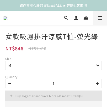
錯過會搥心肝的 絕版品SALE 🔥 趕快逛起來 🛒
女款吸濕排汗涼感T恤-螢光綠
NT$846
NT$1,410
Size
Quantity
Buy Together and Save More
(At most 1 item(s))