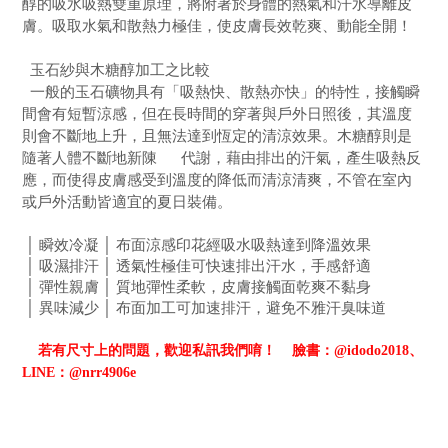
醇的吸水吸熱雙重原理，將附著於身體的熱氣和汗水導離皮
膚。吸取水氣和散熱力極佳，
使皮膚長效乾爽、動能全開！
玉石紗與木糖醇加工之比較
一般的玉石礦物具有「吸熱快、散熱亦快」的特性，接觸瞬
間會有短暫涼感，但在長時間的穿著與戶外日照後，其溫度
則會不斷地上升，且無法達到恆定的清涼效果。木糖醇則是
隨著人體不斷地新陳 代謝，藉由排出的汗氣，產生吸熱反
應，而使得皮膚感受到溫度的降低而清涼清爽，不管在室內
或戶外活動皆適宜的夏日裝備。
│
瞬效冷凝
│
布面涼感印花經吸水吸熱達到降溫效果
│
吸濕排汗
│
透氣性極佳可快速排出汗水，手感舒適
│
彈性親膚
│
質地彈性柔軟，皮膚接觸面乾爽不黏身
│
異味減少
│
布面加工可加速排汗，避免不雅汗臭味道
若有尺寸上的問題，歡迎私訊我們唷！
臉書：@idodo2018、
LINE：@nrr4906e