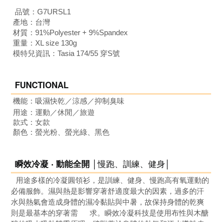
品號：G7URSL1
產地：台灣
材質：91%Polyester + 9%Spandex
重量：XL size 130g
模特兒資訊：Tasia 174/55 穿S號
FUNCTIONAL
機能：吸濕快乾
／
涼感
／
抑制臭味
用途：運動
／
休閒
／旅遊
款式：女
款
顏色：螢光粉、螢光綠、黑色
│慢跑、訓練、健身│
瞬效冷凝 ‧ 動能全開
用途多樣的冷凝圓領衫，是訓練、健身、慢跑高有氧運動的
必備服飾。濕與熱是影響穿著舒適度最大的因素，過多的汗
水與熱氣會造成身體的濕冷黏貼與中暑，故保持身體的乾爽
則是最基本的穿著需 求。瞬效冷凝科技是使用布性與木醣