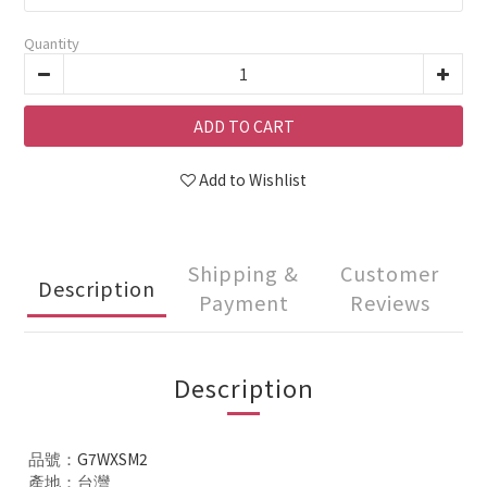
Quantity
ADD TO CART
Add to Wishlist
Shipping &
Customer
Description
Payment
Reviews
Description
G7WXSM2
品號：
產地：台灣