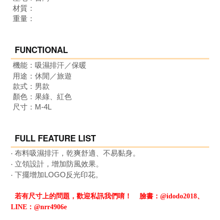
材質：
重量：
FUNCTIONAL
機能：
吸濕排汗／保暖
用途：
休閒／旅遊
款式：男
款
顏色：果綠、紅色
尺寸：M-4L
FULL FEATURE LIST
‧ 布料吸濕排汗，乾爽舒適、不易黏身。
‧ 立領設計，增加防風效果
。
‧
下擺增加LOGO反光印花
。
若有尺寸上的問題，歡迎私訊我們唷！
臉書：@idodo2018、
LINE：@nrr4906e