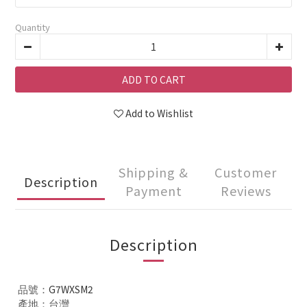
Quantity
ADD TO CART
Add to Wishlist
Shipping &
Customer
Description
Payment
Reviews
Description
G7WXSM2
品號：
產地：台灣