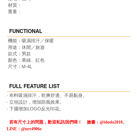
材質：
重量：
FUNCTIONAL
機能：
吸濕排汗／保暖
用途：
休閒／旅遊
款式：男
款
顏色：果綠、紅色
尺寸：M-4L
FULL FEATURE LIST
‧ 布料吸濕排汗，乾爽舒適、不易黏身。
‧ 立領設計，增加防風效果
。
‧
下擺增加LOGO反光印花
。
若有尺寸上的問題，歡迎私訊我們唷！
臉書：@idodo2018、
LINE：@nrr4906e