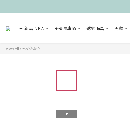
✦ 新品 NEW
✦優惠專區
透氣雨具
男裝
View All
/
✦秋冬暖心