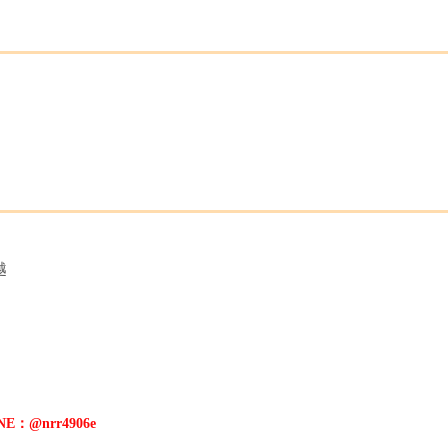
越
E：@nrr4906e