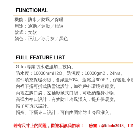
FUNCTIONAL
機能：防水
／防風
／保暖
用途：通勤／運動
／旅遊
款式：女
款
顏色：正紅／冰月灰／黑色
FULL FEATURE LIST
‧
G-tex專業防水透濕加工技術。
‧
防水度：10000mmH2O、透濕度：10000gm2．24hrs。
‧
整件填充保暖羽絨，含絨
量
90%、蓬鬆度600FP，保暖度卓
‧
內裡下擺可拆式防雪裙設計，加強戶外環境適應度。
‧
內裡左胸口袋，左袖影藏式口袋，
可收納隨身小物。
‧
高彈力袖口設計，有效防止冷風灌入，提升保暖度。
‧
帽子可拆式設計。
‧
帽簷、下擺束口設計，可自由調節防止冷風灌入。
若有尺寸上的問題，歡迎私訊我們唷！
臉書：@idodo2018、LIN