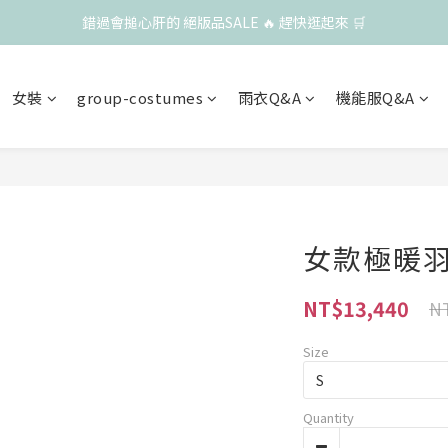
錯過會搥心肝的 絕版品SALE 🔥 趕快逛起來 🛒
女裝
group-costumes
雨衣Q&A
機能服Q&A
女款極暖羽
NT$13,440
NT
Size
Quantity