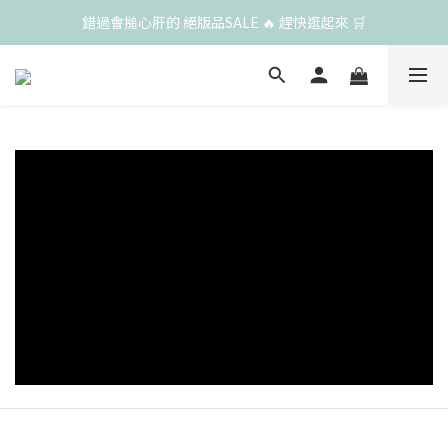
錯過會搥心肝的 絕版品SALE 🔥 趕快逛起來 🛒