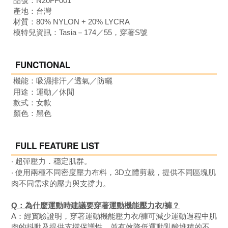
品號：
N20FF001
產地：台灣
材質：80% NYLON + 20% LYCRA
模特兒資訊：Tasia－174／55，穿著S號
FUNCTIONAL
機能：吸濕排汗
／透氣
／
防曬
用途：運動／
休閒
款式：女
款
顏色：黑色
FULL FEATURE LIST
‧ 超彈壓力．穩定肌群
。
‧ 使用兩種不同密度壓力布料，3D立體剪裁，提供不同區塊肌
肉不同需求的壓力與支撐力。
Q：為什麼運動時建議要穿著運動機能壓力衣/褲？
A：經實驗證明，
穿著運動機能壓力衣/褲可減少運動過程中肌
肉的抖動及提供支撐保護性，並有效降低運動乳酸堆積的不