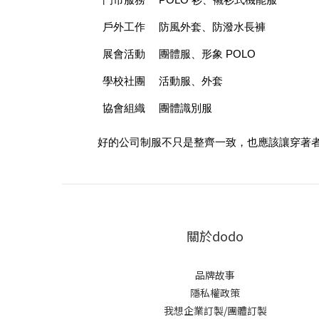
門市服務
POLO 衫、襯衫式機能服
戶外工作
防風外套、防潑水長褲
展會活動
團體服、形象 POLO
學校社團
活動服、外套
協會組織
團體識別服
好的公司制服不只是整齊一致，也應該讓穿著
關於dodo
品牌故事
隱私權政策
我想企業訂製/團體訂製