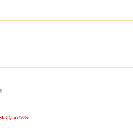
越
。
E：@nrr4906e