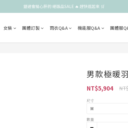
錯過會搥心肝的 絕版品SALE 🔥 趕快逛起來 🛒
女裝
團體訂製
雨衣Q&A
機能服Q&A
團體服Q
男款極暖羽
NT$5,904
NT$
尺寸
數量