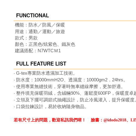
FUNCTIONAL
機能：防水
／防風
／保暖
用途：通勤／運動
／旅遊
款式：男
款
顏色：正黑色/炫紫色、鐵灰色
建議搭配：N7WTCＭ1
FULL FEATURE LIST
‧
G-tex專業防水透濕加工技術。
‧
防水度：10000mmH2O、透濕度：10000gm2．24hrs。
‧
使用專業無縫技術，穿著時無車縫線摩擦，更加舒適。
‧
整件填充保暖羽絨，含絨輛90%、蓬鬆度600FP，保暖度卓
‧
立領及下擺可調節式抽繩設計，
防止冷風灌入，提升保暖度
‧
口袋拉鍊設計，易於收納隨身物品。
若有尺寸上的問題，歡迎私訊我們唷！
臉書：@idodo2018、LIN