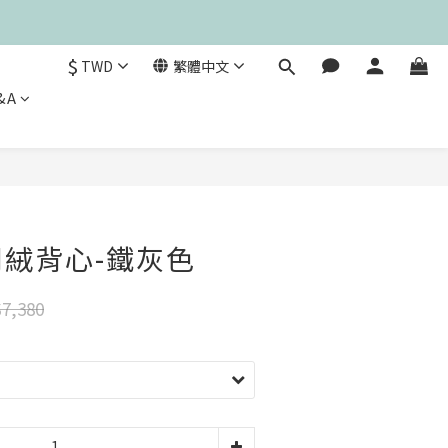
$
TWD
繁體中文
&A
絨背心-鐵灰色
7,380